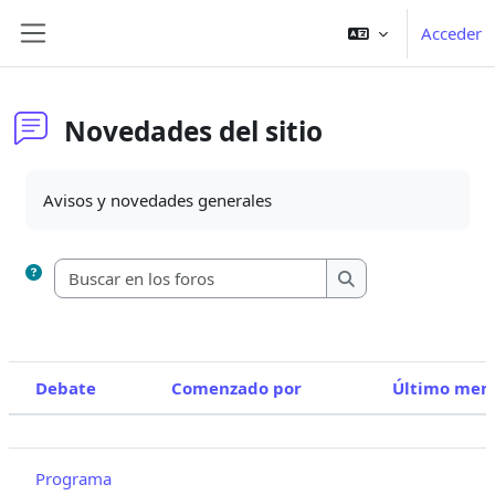
Salta al contenido principal
Acceder
Panel lateral
Novedades del sitio
Requisitos de finalización
Avisos y novedades generales
Buscar en los foros
Buscar en los foros
Debate
Comenzado por
Último men
Estado
Mostrando 5 de 5 discusiones
Programa