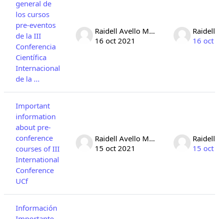
general de
los cursos
pre-eventos
Raidell Avello Martinez
de la III
16 oct 2021
16 oct 
Conferencia
Científica
Internacional
de la ...
Important
information
about pre-
conference
Raidell Avello Martinez
15 oct 2021
15 oct 
courses of III
International
Conference
UCf
Información
Importante