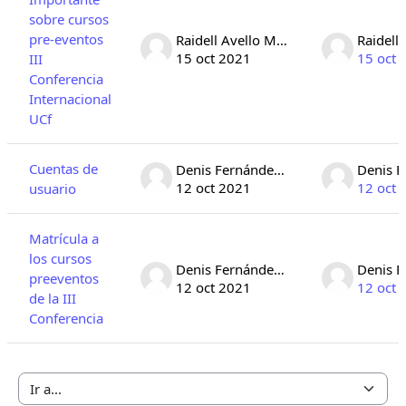
sobre cursos
pre-eventos
Raidell Avello Martinez
15 oct 2021
15 oct 
III
Conferencia
Internacional
UCf
Cuentas de
Denis Fernández Alvarez
12 oct 2021
12 oct 
usuario
Matrícula a
los cursos
Denis Fernández Alvarez
preeventos
12 oct 2021
12 oct 
de la III
Conferencia
Ir a...